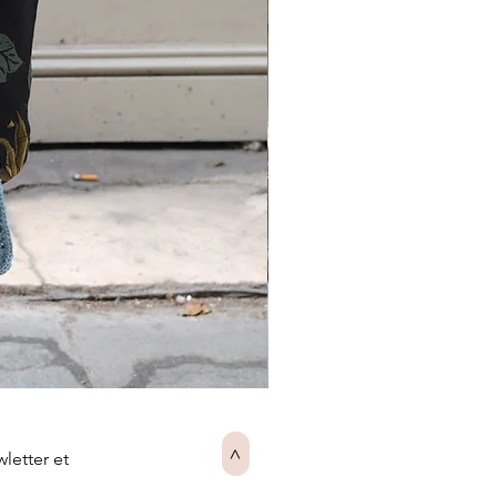
JEANNE-
ENG
wletter et
>