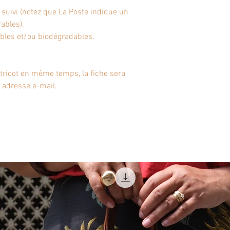
 suivi (notez que La Poste indique un
rables).
bles et/ou biodégradables.
tricot en même temps, la fiche sera
 adresse e-mail.