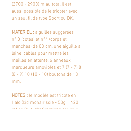
(2700 - 2900) m au total.Il est
aussi possible de le tricoter avec
un seul fil de type Sport ou DK.
MATERIEL :
aiguilles suggérées
n° 3 (côtes) et n°4 (corps et
manches) de 80 cm, une aiguille à
laine, câbles pour mettre les
mailles en attente, 6 anneaux
marqueurs amovibles et 7 (7 - 7) 8
(8 - 9) 10 (10 - 10) boutons de 10
mm.
NOTES :
le modèle est tricoté en
Halo (kid mohair soie - 50g = 420
m) de By Night Créations couleur
cachou cochenille.