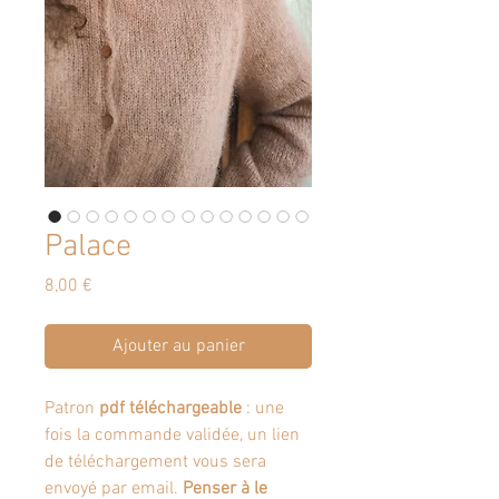
Palace
Prix
8,00 €
Ajouter au panier
Patron
pdf téléchargeable
: une
fois la commande validée, un lien
de téléchargement vous sera
envoyé par email.
Penser à le