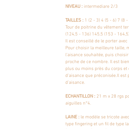
NIVEAU :
intermediare 2/3
TAILLES :
1 (2 - 3) 4 (5 - 6) 7 (8 -
Tour de poitrine du vêtement te
(124,5 - 136) 145,5 (153 - 164,5
Il est conseillé de le porter ave
Pour choisir la meilleure taille, 
l’aisance souhaitée, puis choisir
proche de ce nombre. Il est bien 
plus ou moins près du corps et d
d’aisance que préconisée.Il est 
d’aisance.
ECHANTILLON :
21 m x 28 rgs po
aiguilles n°4.
LAINE :
le modèle se tricote avec
type fingering et un fil de type