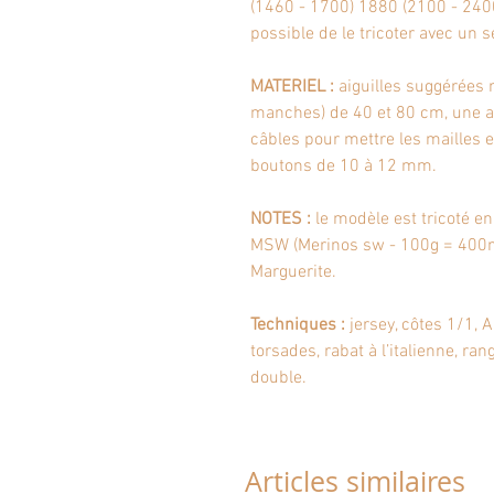
(1460 - 1700) 1880 (2100 - 2400
possible de le tricoter avec un se
MATERIEL :
aiguilles suggérées n
manches) de 40 et 80 cm, une aigu
câbles pour mettre les mailles 
boutons de 10 à 12 mm.
NOTES :
le modèle est tricoté e
MSW (Merinos sw - 100g = 400m
Marguerite.
Techniques
:
jersey, côtes 1/1, A
torsades, rabat à l’italienne, ra
double.
Articles similaires