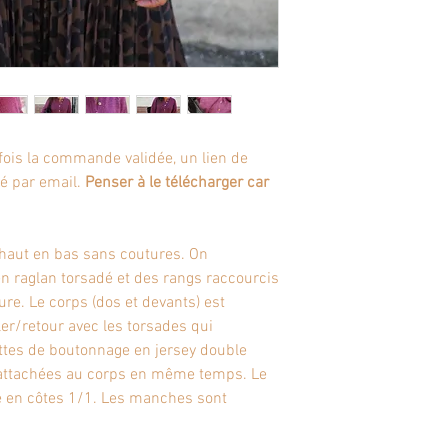
fois la commande validée, un lien de
é par email.
Penser à le télécharger car
 haut en bas sans coutures. On
raglan torsadé et des rangs raccourcis
re. Le corps (dos et devants) est
ler/retour avec les torsades qui
ttes de boutonnage en jersey double
 rattachées au corps en même temps. Le
té en côtes 1/1. Les manches sont