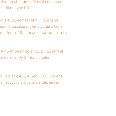
) m de chaque fil.Mais il est aussi
ul fil de type DK.
° 3 et 3,5 (côtes) et n°4 (corps et
ille auxiliaire, une aiguille à laine,
en attente, 10 anneaux marqueurs, et 7
n KMS (mohair, soie - 25g = 225m) et
) de Yarn By Simone couleur
ID, AIDenv, AIG, AIGenv, GGT, 2m ens,
ngs raccourcis à l’allemande, jersey