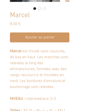
Marcel
Prix
8,00 €
Ajouter au panier
Marcel
est tricoté sans coutures,
de bas en haut. Les manches sont
relevées le long des
emmanchures, formées avec des
rangs raccourcis et tricotées en
rond. Les bordures d’encolure et
boutonnage sont relevées.
NIVEAU :
intermédiaire 2/3
Tailles :
XS (S – M – L – XL – XXL)