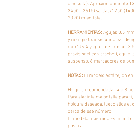
con seda). Aproximadamente 137
2400 - 2615) yardas/
1250 (1400
2390)
m en total.
HERRAMIENTAS:
Agujas 3.5 mm/
y mangas), un segundo par de ag
mm/US 4 y aguja de crochet 3.
provisional con crochet), aguja 
suspenso, 8 marcadores de pun
NOTAS:
El modelo está tejido en
Holgura recomendada : 4 a 8 pul
Para elegir la mejor talla para t
holgura deseada, luego elige el
cerca de ese número.
El modelo mostrado es talla 3 
positiva.