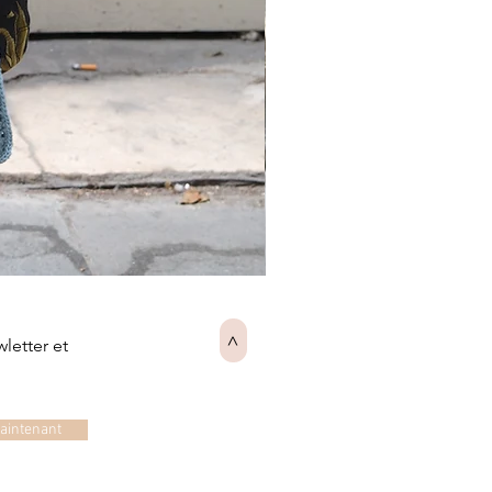
JEANNE-
ENG
wletter et
>
aintenant