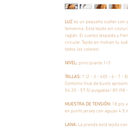
LUZ
es un pequeño suéter con 
femenina. Está tejido sin costur
raglán. El cuerpo (espalda y fre
circular. Tejido en mohair, tu su
todos los colores!
NIVEL:
principiante 1/3
TALLAS:
1 (2 - 3 - 4)(5 - 6 - 7 - 8
Contorno final de busto aproxi
54.25 - 57.5) pulgadas/
89 (
98 -
MUESTRA DE TENSIÓN:
18 pts 
en punto jersey con agujas 4.5
LANA:
La prenda está tejida con