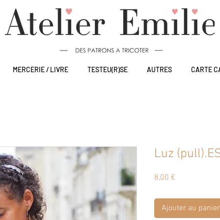
MERCERIE / LIVRE
TESTEU(R)SE
AUTRES
CARTE C
Luz (pull).E
Prix
8,00 €
Ajouter au panier