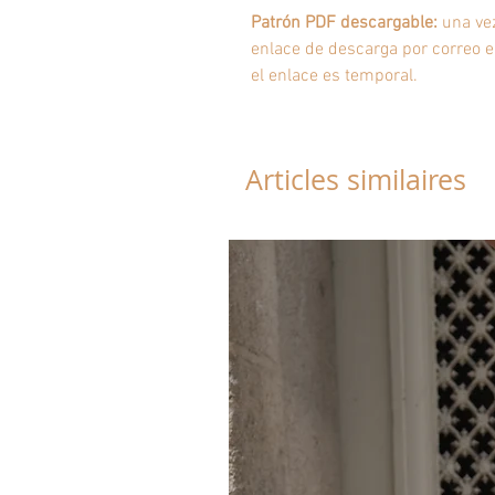
Patrón PDF descargable:
una vez
enlace de descarga por correo 
el enlace es temporal.
Articles similaires