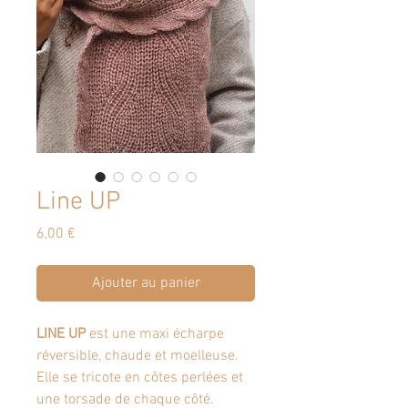
Line UP
Prix
6,00 €
Ajouter au panier
LINE UP
est une maxi écharpe
réversible, chaude et moelleuse.
Elle se tricote en côtes perlées et
une torsade de chaque côté
.