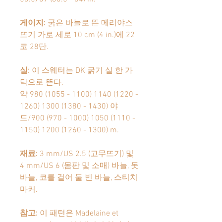
게이지
:
굵은 바늘로 뜬 메리야스
뜨기 가로 세로
10 cm (4 in.)
에
22
코
28
단
.
실
:
이 스웨터는
DK
굵기 실 한 가
닥으로 뜬다
.
약
980 (1055 - 1100) 1140 (1220 -
1260) 1300 (1380 - 1430)
야
드
/
900 (970 - 1000) 1050 (1110 -
1150) 1200 (1260 - 1300) m.
재료
:
3 mm/US 2.5 (
고무뜨기
)
및
4 mm/US 6 (
몸판 및 소매
)
바늘
,
돗
바늘
,
코를
걸어
둘
빈
바늘
,
스티치
마커
.
참고
:
이
패턴은
Madelaine et