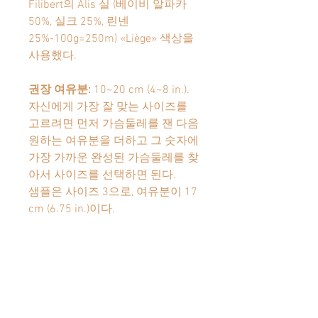
Filibert
의
Alis
실
(
베이비 알파카
50%,
실크
25%,
린넨
25%-100g=250m)
«Liège»
색상을
사용했다
.
권장 여유분
:
10~20 cm (4~8 in.).
자신에게 가장 잘 맞는 사이즈를
고르려면 먼저 가슴둘레를 잰 다음
원하는 여유분을 더하고 그 숫자에
가장 가까운 완성된 가슴둘레를 찾
아서 사이즈를 선택하면 된다
.
샘플은 사이즈
3
으로
,
여유분이
17
cm (6.75 in.)
이다
.
패턴은 PDF 다운로드 가능: 주문이
확인되면 다운로드 링크가 이메일
로 전송됩니다.