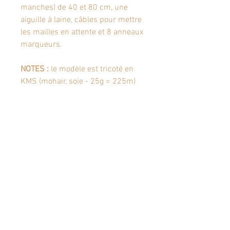
manches) de 40 et 80 cm, une
aiguille à laine, câbles pour mettre
les mailles en attente et 8 anneaux
marqueurs.
NOTES :
le modèle est tricoté en
KMS (mohair, soie - 25g = 225m)
et MSW (Merinos - 100g = 400m)
de Yarn By Simone couleur Blue
Hotel.
Techniques
:
jersey, côtes 1/1, AID,
AIG, GGT, 2m ens, torsades, rabat à
l’italienne, rangs raccourcis à
l’allemande, col double.