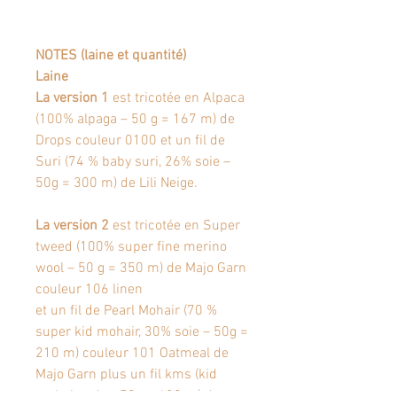
NOTES (laine et quantité)
Laine
La version 1
est tricotée en Alpaca
(100% alpaga – 50 g = 167 m) de
Drops couleur 0100 et un fil de
Suri (74 % baby suri, 26% soie –
50g = 300 m) de Lili Neige.
La version 2
est tricotée en Super
tweed (100% super fine merino
wool – 50 g = 350 m) de Majo Garn
couleur 106 linen
et un fil de Pearl Mohair (70 %
super kid mohair, 30% soie – 50g =
210 m) couleur 101 Oatmeal de
Majo Garn plus un fil kms (kid
mohair soie - 50g = 420 m) de